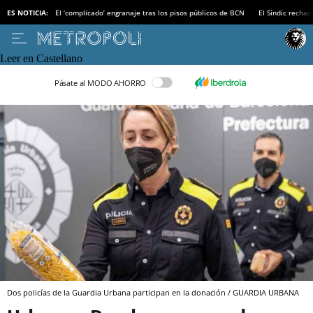
ES NOTICIA:
El ‘complicado’ engranaje tras los pisos públicos de BCN
El Síndic recha
Leer en Castellano
Pásate al MODO AHORRO
Dos policías de la Guardia Urbana participan en la donación / GUARDIA URBANA