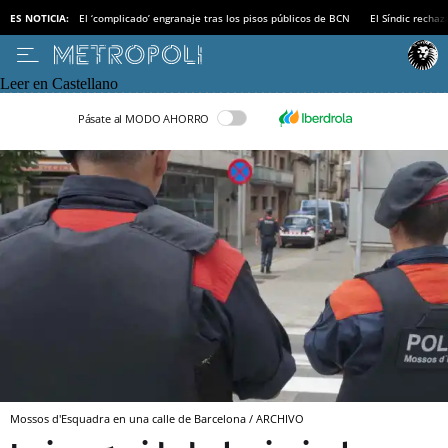
ES NOTICIA:
El ‘complicado’ engranaje tras los pisos públicos de BCN
El Síndic recha
Leer en Castellano
Pásate al MODO AHORRO
Mossos d'Esquadra en una calle de Barcelona / ARCHIVO