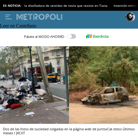
ES NOTICIA:
la diseñadora de vestidos de novia que resiste en Tiana
Inversión millon
Leer en Castellano
Pásate al MODO AHORRO
Dos de las fotos de suciedad colgadas en la página web de JuntsxCat estos últimos
meses / JXCAT