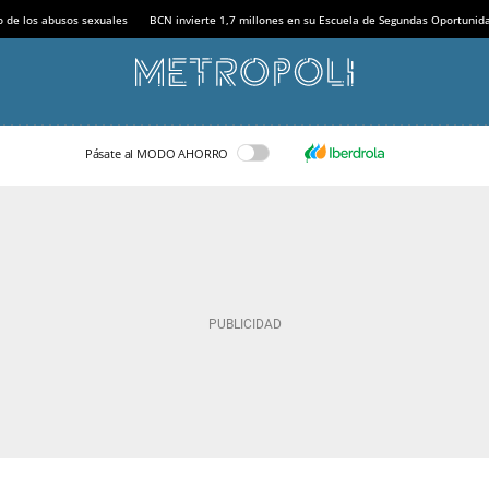
o de los abusos sexuales
BCN invierte 1,7 millones en su Escuela de Segundas Oportunid
Pásate al MODO AHORRO