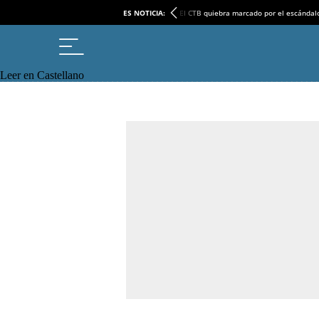
ES NOTICIA:
El CTB quiebra marcado por el escándal
Leer en Castellano