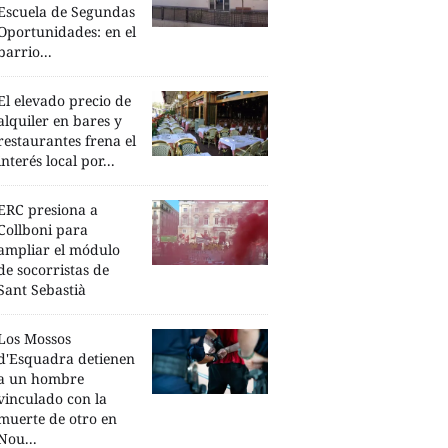
Escuela de Segundas
Oportunidades: en el
barrio...
El elevado precio de
alquiler en bares y
restaurantes frena el
interés local por...
ERC presiona a
Collboni para
ampliar el módulo
de socorristas de
Sant Sebastià
Los Mossos
d'Esquadra detienen
a un hombre
vinculado con la
muerte de otro en
Nou...