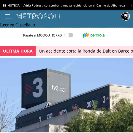
ES NOTICIA:
Adrià Pedrosa construirá la nueva residencia en el Casino de Albarrosa
B
Leer en Castellano
Pásate al MODO AHORRO
ÚLTIMA HORA
Un accidente corta la Ronda de Dalt en Barcel