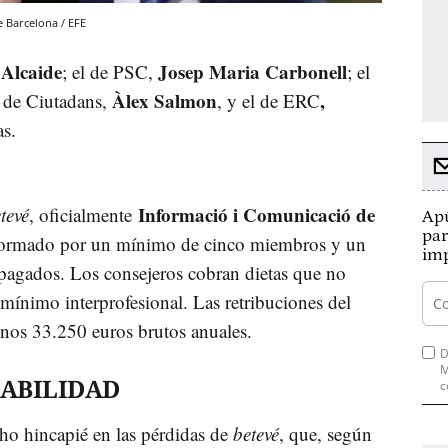
e Barcelona / EFE
Alcaide
Josep Maria Carbonell
; el de PSC,
; el
Àlex Salmon
,
l de Ciutadans,
, y el de ERC
as.
Informació i Comunicació de
tevé
, oficialmente
Apú
par
r formado por un mínimo de cinco miembros y un
imp
pagados. Los consejeros cobran dietas que no
 mínimo interprofesional. Las retribuciones del
nos 33.250 euros brutos anuales.
D
M
IABILIDAD
c
ho hincapié en las pérdidas de
betevé
, que, según