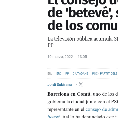
de 'betevé',
de los com
La televisión pública acumula 31
PP
10 marzo, 2022
13:05
ERC
PP
CIUTADANS
PSC - PARTIT DEL
AYUNTAMIENTO DE BARCELONA
JXCAT
VALEN
Jordi Subirana
Barcelona en Comú
, uno de los 
gobierna la ciudad junto con el PS
representante en el
consejo de admi
betevé
. Así lo ha denunciado este j