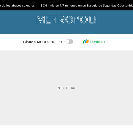
o de los abusos sexuales
BCN invierte 1,7 millones en su Escuela de Segundas Oportunid
Pásate al MODO AHORRO