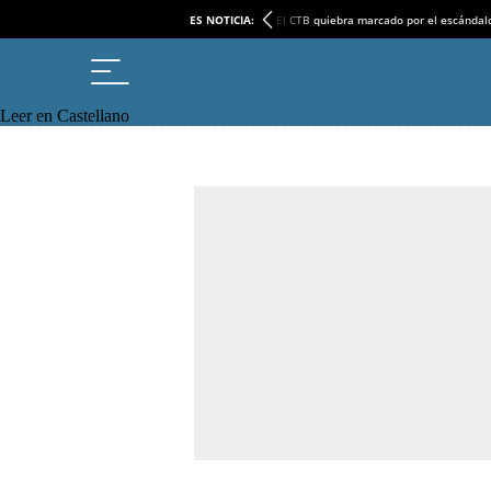
ES NOTICIA:
El CTB quiebra marcado por el escándal
Leer en Castellano