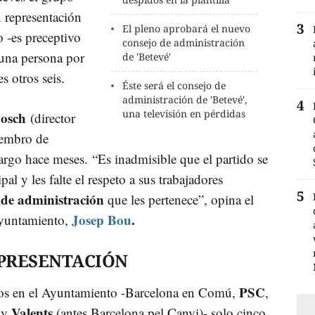
 representación
El pleno aprobará el nuevo
o -es preceptivo
consejo de administración
 una persona por
de 'Betevé'
s otros seis.
Éste será el consejo de
administración de 'Betevé',
una televisión en pérdidas
Bosch
(director
iembro de
rgo hace meses. “Es inadmisible que el partido se
l y les falte el respeto a sus trabajadores
 de administración
que les pertenece”, opina el
Josep Bou
.
Ayuntamiento,
EPRESENTACIÓN
PSC
tidos en el Ayuntamiento -Barcelona en Comú,
,
t
Valents
y
(antes Barcelona pel Canvi)- solo cinco