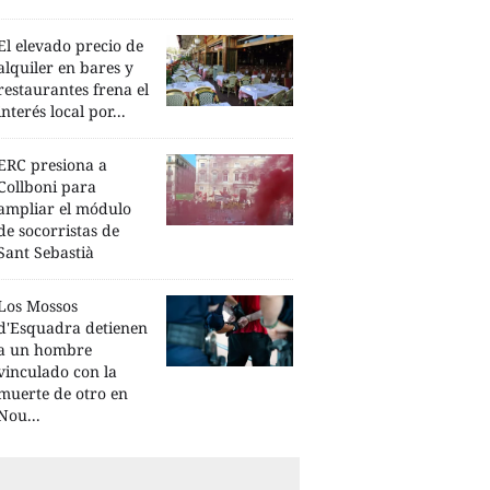
El elevado precio de
alquiler en bares y
restaurantes frena el
interés local por...
ERC presiona a
Collboni para
ampliar el módulo
de socorristas de
Sant Sebastià
Los Mossos
d'Esquadra detienen
a un hombre
vinculado con la
muerte de otro en
Nou...