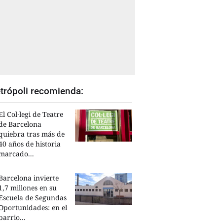
trópoli recomienda:
El Col·legi de Teatre
de Barcelona
quiebra tras más de
40 años de historia
marcado...
Barcelona invierte
1,7 millones en su
Escuela de Segundas
Oportunidades: en el
barrio...