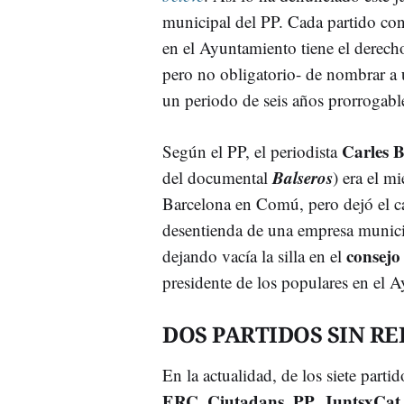
municipal del PP. Cada partido con
en el Ayuntamiento tiene el derech
pero no obligatorio- de nombrar a
un periodo de seis años prorrogable
Carles 
Según el PP, el periodista
Balseros
del documental
) era el m
Barcelona en Comú, pero dejó el ca
desentienda de una empresa municipa
consejo
dejando vacía la silla en el
presidente de los populares en el 
DOS PARTIDOS SIN R
En la actualidad, de los siete par
ERC
Ciutadans
PP
JuntsxCa
,
,
,