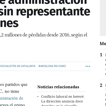
 sin representante
unes
,2 millones de pérdidas desde 2016, según el
Me
S SOCIALISTES DE CATALUNYA
BARCELONA EN COMÚ
TS
dos partidos que
Noticias relacionadas
C, no tiene
Conflicto laboral en betevé:
nistración de
La dirección anuncia doce
ueves el grupo
despidos en la plantilla