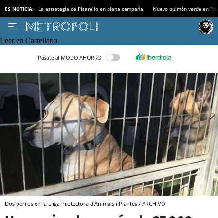
ES NOTICIA:
La estrategia de Pisarello en plena campaña
Nuevo pulmón verde en Po
Leer en Castellano
Pásate al MODO AHORRO
Dos perros en la Lliga Protectora d'Animals i Plantes / ARCHIVO