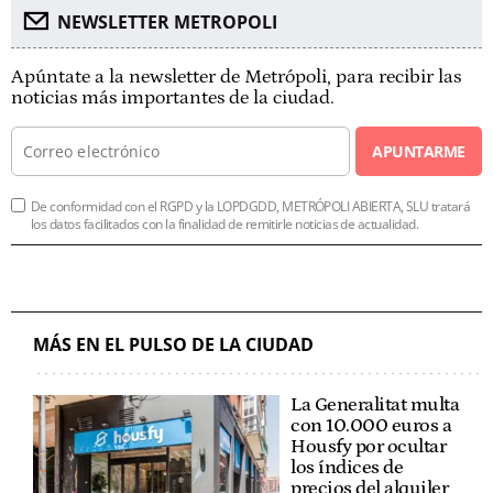
NEWSLETTER METROPOLI
Apúntate a la newsletter de Metrópoli, para recibir las
noticias más importantes de la ciudad.
APUNTARME
De conformidad con el RGPD y la LOPDGDD, METRÓPOLI ABIERTA, SLU tratará
los datos facilitados con la finalidad de remitirle noticias de actualidad.
MÁS EN EL PULSO DE LA CIUDAD
La Generalitat multa
con 10.000 euros a
Housfy por ocultar
los índices de
precios del alquiler