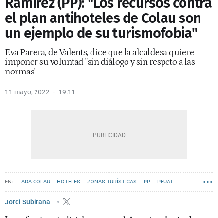
Ramírez (PP): "Los recursos contra
el plan antihoteles de Colau son
un ejemplo de su turismofobia"
Eva Parera, de Valents, dice que la alcaldesa quiere
imponer su voluntad "sin diálogo y sin respeto a las
normas"
11 mayo, 2022
19:11
ADA COLAU
HOTELES
ZONAS TURÍSTICAS
PP
PEUAT
AYUNTAMIENTO DE BARCELONA
VALENTS
JANET SANZ
Jordi Subirana