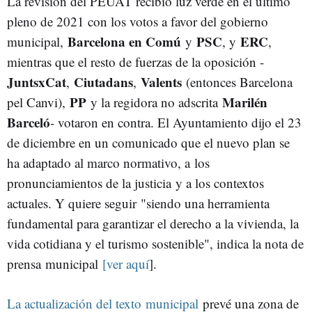
La revisión del PEUAT recibió luz verde en el último
pleno de 2021 con los votos a favor del gobierno
Barcelona en Comú
PSC
ERC
municipal,
y
, y
,
mientras que el resto de fuerzas de la oposición -
JuntsxCat
Ciutadans
Valents
,
,
(entonces Barcelona
PP
Marilén
pel Canvi),
y la regidora no adscrita
Barceló
- votaron en contra. El Ayuntamiento dijo el 23
de diciembre en un comunicado que el nuevo plan se
ha adaptado al marco normativo, a los
pronunciamientos de la justicia y a los contextos
actuales. Y quiere seguir "siendo una herramienta
fundamental para garantizar el derecho a la vivienda, la
vida cotidiana y el turismo sostenible", indica la nota de
prensa municipal
[ver aquí
].
La actualización del texto municipal
prevé una zona de