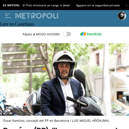
ES NOTICIA:
El Prat eliminará un cargo 'a dedo'
Agujero en la seguridad privada
Sa
Leer en Castellano
Pásate al MODO AHORRO
Óscar Ramírez, concejal del PP en Barcelona / LUIS MIGUEL AÑÓN (MA)