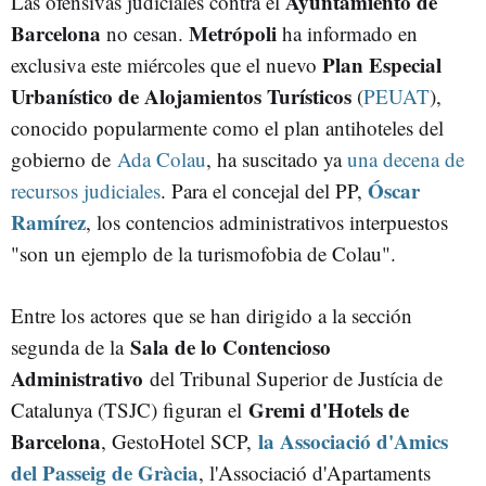
Ayuntamiento de
Las ofensivas judiciales contra el
Barcelona
Metrópoli
no cesan.
ha informado en
Plan Especial
exclusiva este miércoles que el nuevo
Urbanístico de Alojamientos Turísticos
(
PEUAT
),
conocido popularmente como el plan antihoteles del
gobierno de
Ada Colau
, ha suscitado ya
una decena de
Óscar
recursos judiciales
. Para el concejal del PP,
Ramírez
, los contencios administrativos interpuestos
"son un ejemplo de la turismofobia de Colau".
Entre los actores que se han dirigido a la sección
Sala de lo Contencioso
segunda de la
Administrativo
del Tribunal Superior de Justícia de
Gremi d'Hotels de
Catalunya (TSJC) figuran el
Barcelona
la Associació d'Amics
, GestoHotel SCP,
del Passeig de Gràcia
, l'Associació d'Apartaments