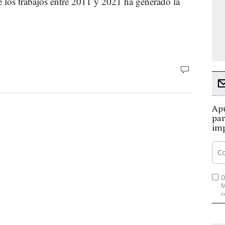
 de los trabajos entre 2011 y 2021 ha generado la
Apú
par
imp
D
M
c