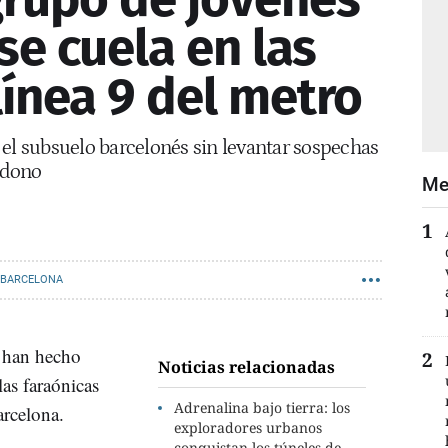
se cuela en las
línea 9 del metro
 el subsuelo barcelonés sin levantar sospechas
ndono
Me
 BARCELONA
 han hecho
Noticias relacionadas
las faraónicas
Adrenalina bajo tierra: los
arcelona.
exploradores urbanos
conquistan los túneles de