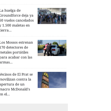
La huelga de
Groundforce deja ya
50 vuelos cancelados
y 1.500 maletas en
tierra...
Los Mossos estrenan
170 detectores de
metales portátiles
para acabar con las
armas...
Vecinos de El Prat se
movilizan contra la
apertura de un
macro McDonald's
en el...