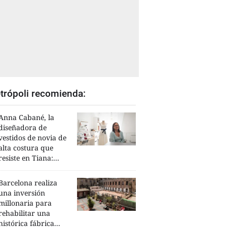
trópoli recomienda:
Anna Cabané, la
diseñadora de
vestidos de novia de
alta costura que
resiste en Tiana:...
Barcelona realiza
una inversión
millonaria para
rehabilitar una
histórica fábrica...