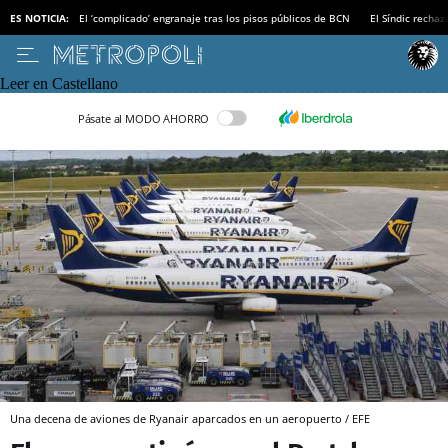
ES NOTICIA:
El ‘complicado’ engranaje tras los pisos públicos de BCN
El Síndic recha
Leer en Castellano
Pásate al MODO AHORRO
Una decena de aviones de Ryanair aparcados en un aeropuerto / EFE