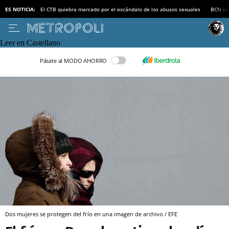
ES NOTICIA:
El CTB quiebra marcado por el escándalo de los abusos sexuales
BCN inv
Leer en Castellano
Pásate al MODO AHORRO
Dos mujeres se protegen del frío en una imagen de archivo / EFE