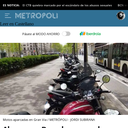
ES NOTICIA:
El CTB quiebra marcado por el escándalo de los abusos sexuales
BCN inv
Leer en Castellano
Pásate al MODO AHORRO
Motos aparcadas en Gran Via / METRÓPOLI - JORDI SUBIRANA