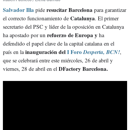
Salvador Illa
resucitar
Barcelona
pide
para garantizar
XAVIER TRIAS
DESPERTA BCN!
Catalunya
el correcto funcionamiento de
. El primer
secretario del PSC y líder de la oposición en Catalunya
refuerzo de Europa y
ha apostado por un
ha
defendido el papel clave de la capital catalana en el
inauguración del
I Foro
Desperta, BCN!
país en la
,
que se celebrará entre este miércoles, 26 de abril y
DFactory Barcelona.
viernes, 28 de abril en el