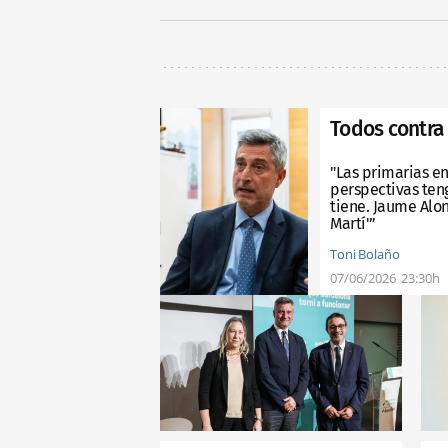
Todos contra 
"Las primarias en
perspectivas ten
tiene. Jaume Alon
Martí'”
Toni Bolaño
07/06/2026
23:30h