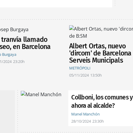
 tranvía llamado
Albert Ortas, nuevo
seo, en Barcelona
'dircom' de Barcelona
p Burgaya
Serveis Municipals
1/2024
23:20h
METRÓPOLI
05/11/2024
13:50h
Collboni, los comunes 
ahora al alcalde?
Manel Manchón
28/10/2024
23:30h