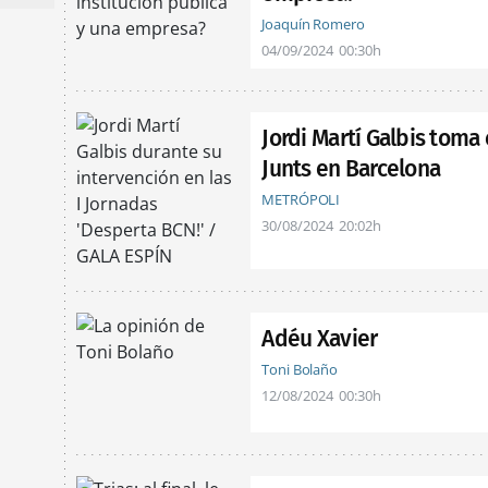
Joaquín Romero
04/09/2024
00:30h
Jordi Martí Galbis toma e
Junts en Barcelona
METRÓPOLI
30/08/2024
20:02h
Adéu Xavier
Toni Bolaño
12/08/2024
00:30h