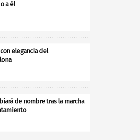
do a él
 con elegancia del
lona
biará de nombre tras la marcha
untamiento