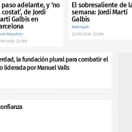
l paso adelante, y ‘no
El sobresaliente de l
 costat’, de Jordi
semana: Jordi Martí
artí Galbis en
Galbis
arcelona
Metrópoli
nel Manchón
22/05/2026
23:30h
/05/2026
23:30h
dad, la fundación plural para combatir el
 liderada por Manuel Valls
confianza