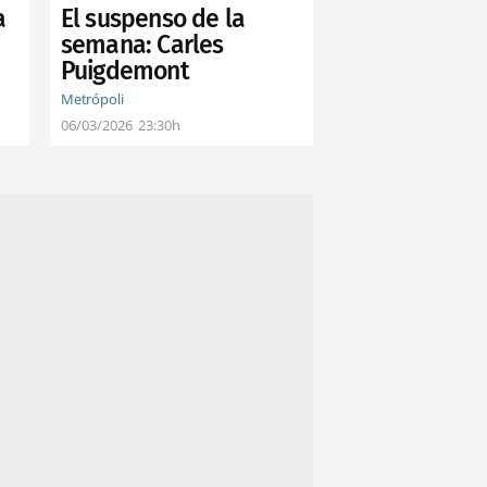
a
El suspenso de la
semana: Carles
Puigdemont
Metrópoli
06/03/2026
23:30h