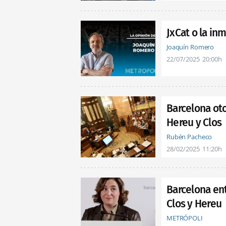
JxCat o la in
Joaquín Romero
22/07/2025
20:00h
Barcelona oto
Hereu y Clos
Rubén Pacheco
28/02/2025
11:20h
Barcelona ent
Clos y Hereu
METRÓPOLI