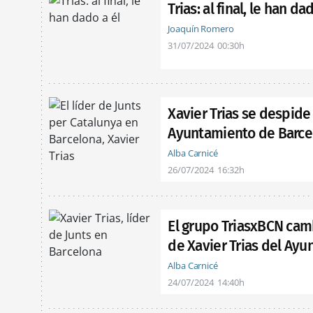
Trias: al final, le han da
Joaquín Romero
31/07/2024
00:30h
Xavier Trias se despide
Ayuntamiento de Barce
Alba Carnicé
26/07/2024
16:32h
El grupo TriasxBCN cam
de Xavier Trias del Ay
Alba Carnicé
24/07/2024
14:40h