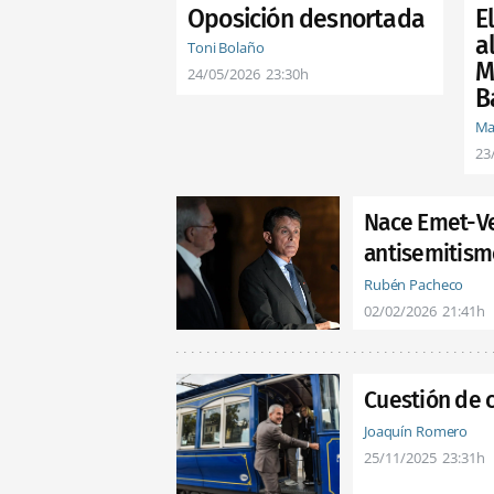
E
Oposición desnortada
al
Toni Bolaño
M
24/05/2026
23:30h
B
Ma
23
Nace Emet-Ver
antisemitismo
Rubén Pacheco
02/02/2026
21:41h
Cuestión de 
Joaquín Romero
25/11/2025
23:31h