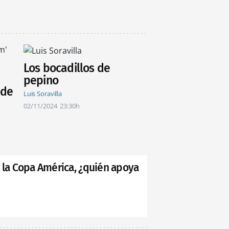
Los bocadillos de
pepino
 de
Luis Soravilla
02/11/2024
23:30h
y la Copa América, ¿quién apoya