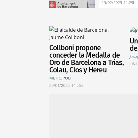
19/02/2025
11:29h
Un
Collboni propone
de
conceder la Medalla de
Jose
Oro de Barcelona a Trias,
16/1
Colau, Clos y Hereu
METRÓPOLI
29/01/2025
14:56h