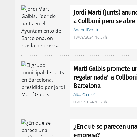
Jordi Martí (Junts) anu
a Collboni pero se abre 
Andoni Berná
13/09/2024
16:57h
Martí Galbis promete un
regalar nada" a Collbon
Barcelona
Alba Carnicé
05/09/2024
12:23h
¿En qué se parecen una 
empresa?