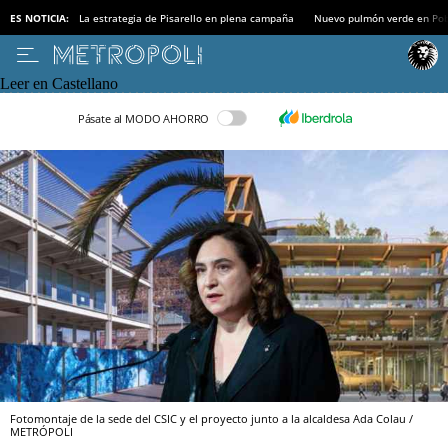
ES NOTICIA:
La estrategia de Pisarello en plena campaña
Nuevo pulmón verde en Po
Leer en Castellano
Pásate al MODO AHORRO
Fotomontaje de la sede del CSIC y el proyecto junto a la alcaldesa Ada Colau /
METRÓPOLI