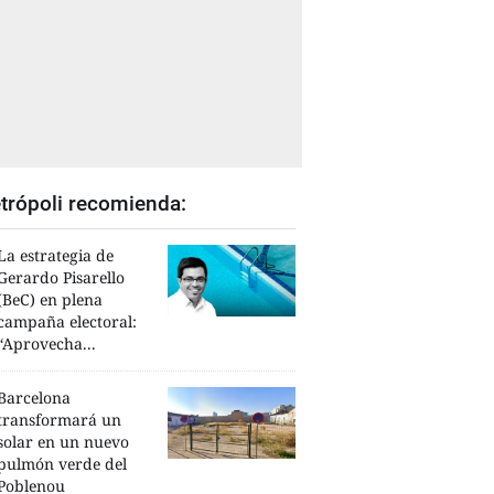
trópoli recomienda:
La estrategia de
Gerardo Pisarello
(BeC) en plena
campaña electoral:
“Aprovecha...
Barcelona
transformará un
solar en un nuevo
pulmón verde del
Poblenou