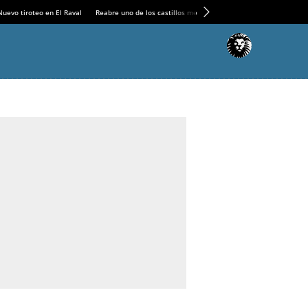
Nuevo tiroteo en El Raval
Reabre uno de los castillos medievales más espectaculares