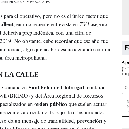
uando en Sants / REDES SOCIALES
para el operativo, pero no es el único factor que
allent
, en una reciente entrevista en
TV3
asegura
d delictiva prepandémica, con una cifra de
e 2019. No obstante, cabe recordar que ese año fue
lincuencia, algo que acabó desencadenando en una
su área metropolitana.
Apú
par
N LA CALLE
imp
Sant Feliu de Llobregat
 de semana en
, contarán
Móvil (BRIMO) y del Área Regional de Recursos
D
orden público
pecializados en
que suelen actuar
M
mpezamos a orientar el trabajo de estas unidades
c
prevención y
eso da un mensaje de tranquilidad,
 de los Mossos en una entrevista en el citado