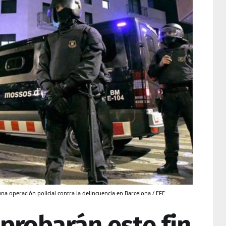
na operación policial contra la delincuencia en Barcelona / EFE
probarán este fin