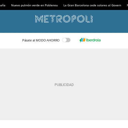
paña
Nuevo pulmón verde en Poblenou
La Gran Barcelona cede solares al Govern
Pásate al MODO AHORRO