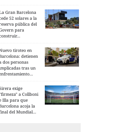
La Gran Barcelona
cede 52 solares a la
reserva pública del
Govern para
construir...
Nuevo tiroteo en
Barcelona: detienen
a dos personas
implicadas tras un
enfrentamiento...
Sirera exige
"firmeza" a Collboni
e Illa para que
Barcelona acoja la
final del Mundial...