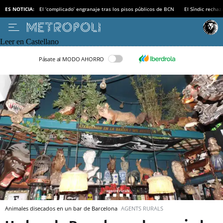
ES NOTICIA:
El ‘complicado’ engranaje tras los pisos públicos de BCN
El Síndic recha
Leer en Castellano
Pásate al MODO AHORRO
Animales disecados en un bar de Barcelona
AGENTS RURALS