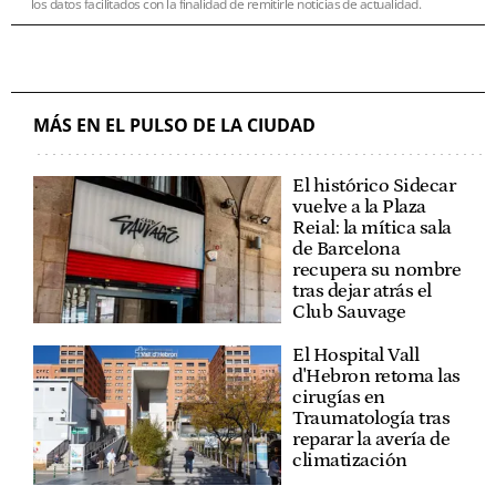
los datos facilitados con la finalidad de remitirle noticias de actualidad.
MÁS EN EL PULSO DE LA CIUDAD
El histórico Sidecar
vuelve a la Plaza
Reial: la mítica sala
de Barcelona
recupera su nombre
tras dejar atrás el
Club Sauvage
El Hospital Vall
d'Hebron retoma las
cirugías en
Traumatología tras
reparar la avería de
climatización