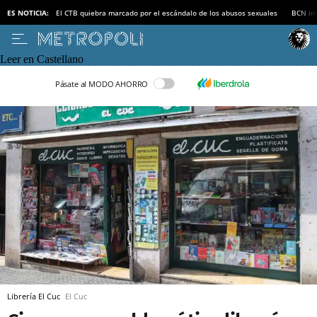
ES NOTICIA:
El CTB quiebra marcado por el escándalo de los abusos sexuales
BCN inv
Leer en Castellano
Pásate al MODO AHORRO
Librería El Cuc
El Cuc