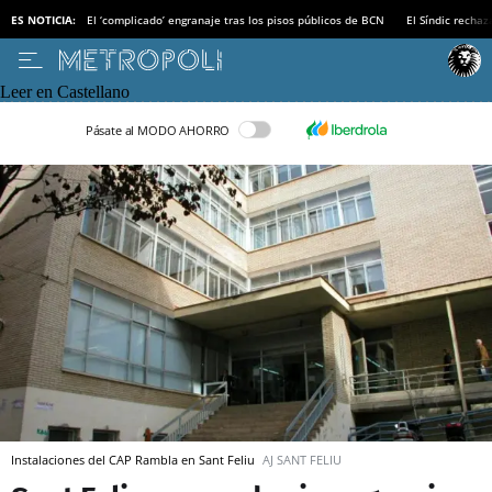
ES NOTICIA:
El ‘complicado’ engranaje tras los pisos públicos de BCN
El Síndic recha
Leer en Castellano
Pásate al MODO AHORRO
Instalaciones del CAP Rambla en Sant Feliu
AJ SANT FELIU