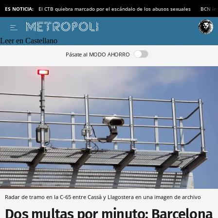
ES NOTICIA:
El CTB quiebra marcado por el escándalo de los abusos sexuales
BCN inv
Leer en Castellano
Pásate al MODO AHORRO
Radar de tramo en la C-65 entre Cassà y Llagostera en una imagen de archivo
Dos multas por minuto: Barcelona