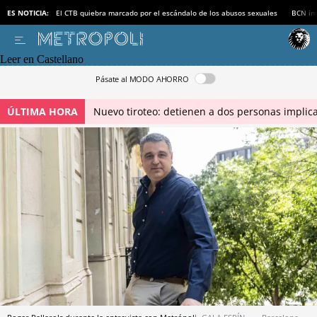
ES NOTICIA:
El CTB quiebra marcado por el escándalo de los abusos sexuales
BCN inv
Leer en Castellano
Pásate al MODO AHORRO
ÚLTIMA HORA
Nuevo tiroteo: detienen a dos personas implica