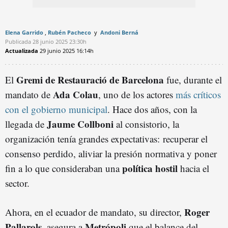
Elena Garrido
Rubén Pacheco
Andoni Berná
Publicada
28 junio 2025
23:30h
Actualizada
29 junio 2025
16:14h
Gremi de Restauració de Barcelona
El
fue, durante el
Ada Colau
mandato de
, uno de los actores
más críticos
con el gobierno municipal
. Hace dos años, con la
Jaume Collboni
llegada de
al consistorio, la
organización tenía grandes expectativas: recuperar el
consenso perdido, aliviar la presión normativa y poner
política hostil
fin a lo que consideraban una
hacia el
sector.
Roger
Ahora, en el ecuador de mandato, su director,
Pallarols
Metrópoli
, asegura a
que el balance del