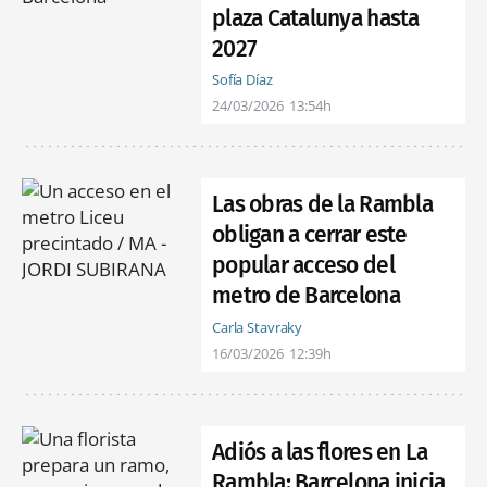
plaza Catalunya hasta
2027
Sofía Díaz
24/03/2026
13:54h
Las obras de la Rambla
obligan a cerrar este
popular acceso del
metro de Barcelona
Carla Stavraky
16/03/2026
12:39h
Adiós a las flores en La
Rambla: Barcelona inicia