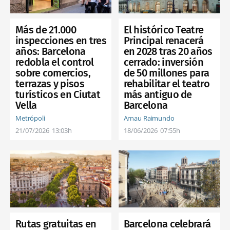
Más de 21.000
El histórico Teatre
inspecciones en tres
Principal renacerá
años: Barcelona
en 2028 tras 20 años
redobla el control
cerrado: inversión
sobre comercios,
de 50 millones para
terrazas y pisos
rehabilitar el teatro
turísticos en Ciutat
más antiguo de
Vella
Barcelona
Metrópoli
Arnau Raimundo
21/07/2026
13:03h
18/06/2026
07:55h
Rutas gratuitas en
Barcelona celebrará