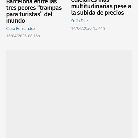
Barcelona entre las
multitudinarias pese a
tres peores “trampas
la subida de precios
para turistas” del
mundo
Sofía Díaz
14/04/2026
13:44h
Clara Fernández
16/04/2026
08:16h