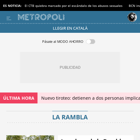
ES NOTICIA:
El CTB quiebra marcado por el escándalo de los abusos sexuales
BCN inv
LLEGIR EN CATALÀ
Pásate al MODO AHORRO
ÚLTIMA HORA
Nuevo tiroteo: detienen a dos personas implica
LA RAMBLA