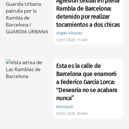
Agresión sexual en plena
Rambla de Barcelona:
detenido por realizar
tocamientos a dos chicas
Ángela Vázquez
12/01/2026
15:34h
Esta es la calle de
Barcelona que enamoró
a Federico García Lorca:
“Desearía no se acabara
nunca”
Metrópoli
05/01/2026
09:36h