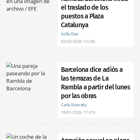
el traslado de los
puestos a Plaza
Catalunya
Sofía Díaz
02/02/2026
12:23h
Barcelona dice adiós a
las terrazas de La
Rambla a partir del lunes
por las obras
Carla Stavraky
18/01/2026
17:31h