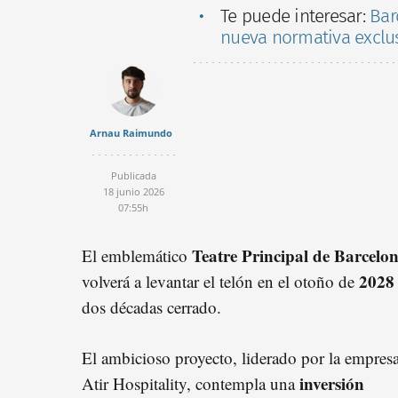
Te puede interesar:
Barc
nueva normativa exclus
Arnau Raimundo
Publicada
18 junio 2026
07:55h
Teatre Principal de Barcelo
El emblemático
202
volverá a levantar el telón en el otoño de
dos décadas cerrado.
El ambicioso proyecto, liderado por la empres
inversión
Atir Hospitality, contempla una