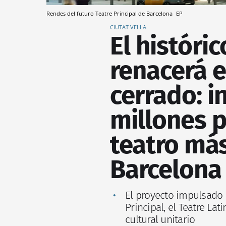
Rendes del futuro Teatre Principal de Barcelona
EP
CIUTAT VELLA
El históric
renacerá e
cerrado: i
millones p
teatro má
Barcelona
El proyecto impulsado p
Principal, el Teatre Lat
cultural unitario