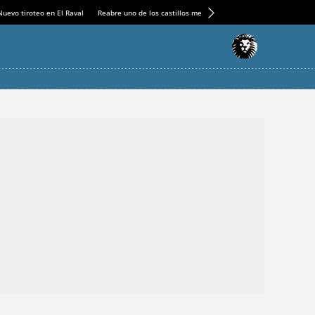
Nuevo tiroteo en El Raval
Reabre uno de los castillos medievales más espectaculares