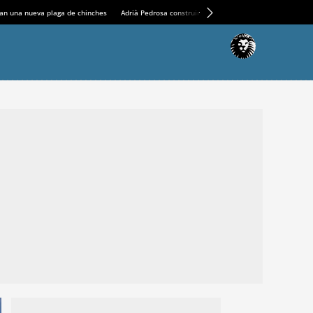
an una nueva plaga de chinches
Adrià Pedrosa construirá la nueva residencia en el Casin