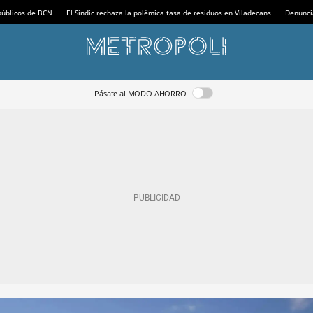
 públicos de BCN
El Síndic rechaza la polémica tasa de residuos en Viladecans
Denunci
Pásate al MODO AHORRO