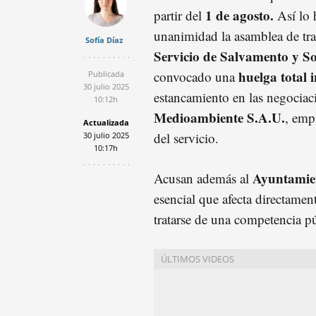
1 de agosto.
partir del
Así lo 
unanimidad la asamblea de tra
Sofía Díaz
Servicio de Salvamento y S
huelga total 
convocado una
Publicada
30 julio 2025
estancamiento en las negocia
10:12h
Medioambiente S.A.U.
, emp
Actualizada
del servicio.
30 julio 2025
10:17h
Ayuntamie
Acusan además al
esencial que afecta directamen
tratarse de una competencia pú