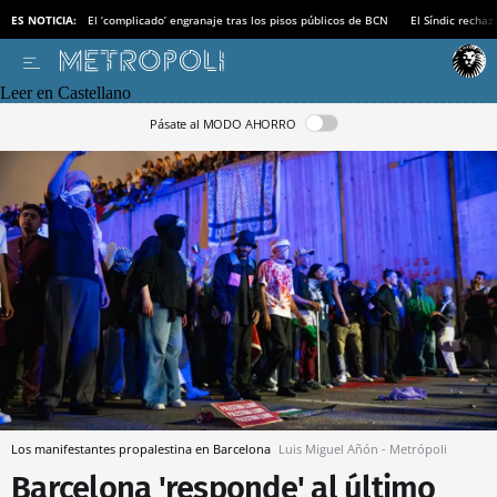
ES NOTICIA:
El ‘complicado’ engranaje tras los pisos públicos de BCN
El Síndic recha
Leer en Castellano
Pásate al MODO AHORRO
Los manifestantes propalestina en Barcelona
Luis Miguel Añón - Metrópoli
Barcelona 'responde' al último