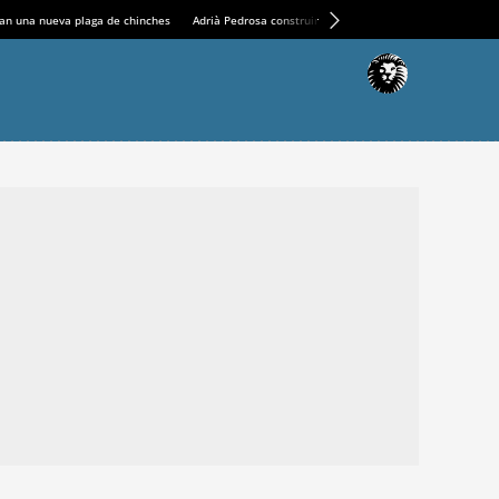
an una nueva plaga de chinches
Adrià Pedrosa construirá la nueva residencia en el Casin