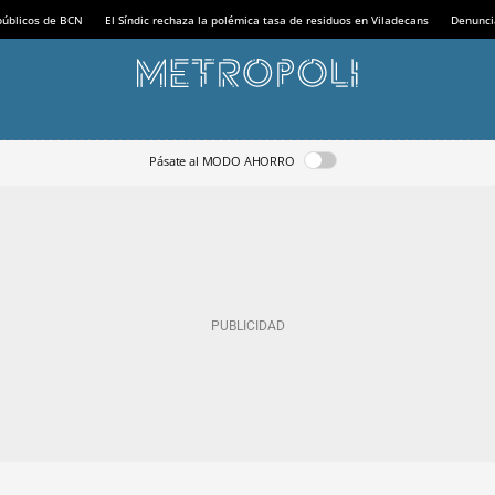
 públicos de BCN
El Síndic rechaza la polémica tasa de residuos en Viladecans
Denunci
Pásate al MODO AHORRO