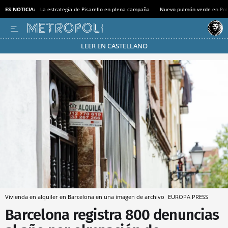
ES NOTICIA:
La estrategia de Pisarello en plena campaña
Nuevo pulmón verde en Po
LEER EN CASTELLANO
Pásate al MODO AHORRO
Vivienda en alquiler en Barcelona en una imagen de archivo
EUROPA PRESS
Barcelona registra 800 denuncias