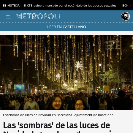
ES NOTICIA:
El CTB quiebra marcado por el escándalo de los abusos sexuales
BCN inv
LEER EN CASTELLANO
Pásate al MODO AHORRO
Encendido de luces de Navidad en Barcelona
Ajuntament de Barcelona
Las 'sombras' de las luces de