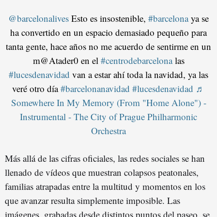
@barcelonalives
Esto es insostenible,
#barcelona
ya se
ha convertido en un espacio demasiado pequeño para
tanta gente, hace años no me acuerdo de sentirme en un
m@Atader0 en el
#centrodebarcelona
las
#lucesdenavidad
van a estar ahí toda la navidad, ya las
veré otro día
#barcelonanavidad
#lucesdenavidad
♬
Somewhere In My Memory (From "Home Alone") -
Instrumental - The City of Prague Philharmonic
Orchestra
Más allá de las cifras oficiales, las redes sociales se han
llenado de vídeos que muestran colapsos peatonales,
familias atrapadas entre la multitud y momentos en los
que avanzar resulta simplemente imposible. Las
imágenes, grabadas desde distintos puntos del paseo, se