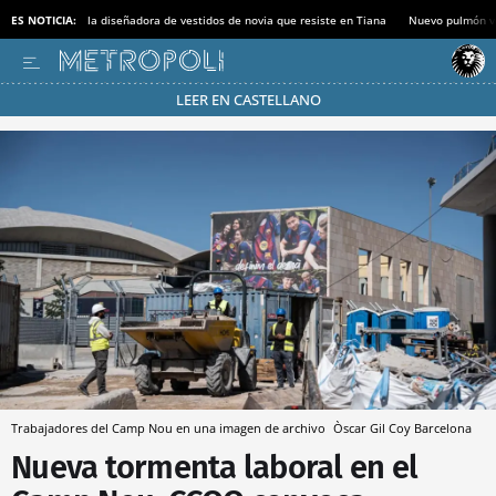
ES NOTICIA:
la diseñadora de vestidos de novia que resiste en Tiana
Nuevo pulmón v
LEER EN CASTELLANO
Pásate al MODO AHORRO
Trabajadores del Camp Nou en una imagen de archivo
Òscar Gil Coy
Barcelona
Nueva tormenta laboral en el