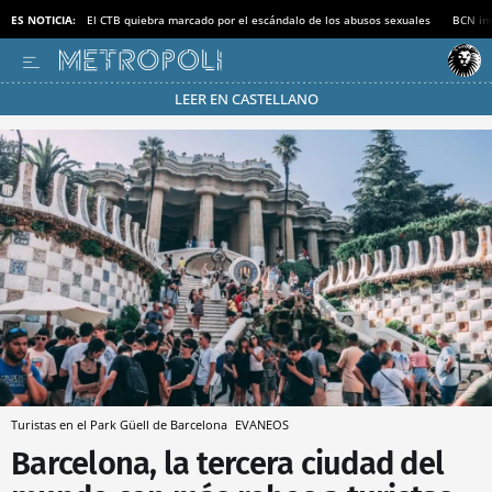
ES NOTICIA:
El CTB quiebra marcado por el escándalo de los abusos sexuales
BCN inv
LEER EN CASTELLANO
Pásate al MODO AHORRO
Turistas en el Park Güell de Barcelona
EVANEOS
Barcelona, la tercera ciudad del