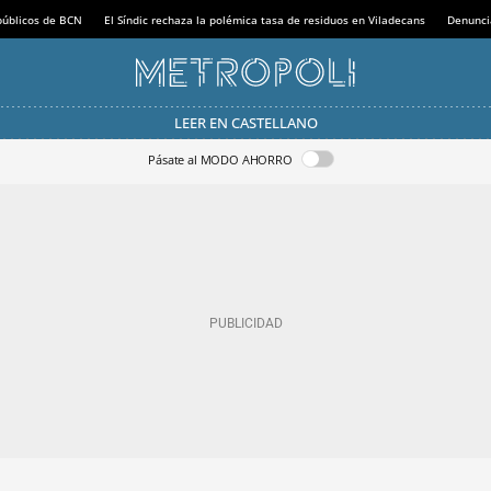
 públicos de BCN
El Síndic rechaza la polémica tasa de residuos en Viladecans
Denunci
LEER EN CASTELLANO
Pásate al MODO AHORRO