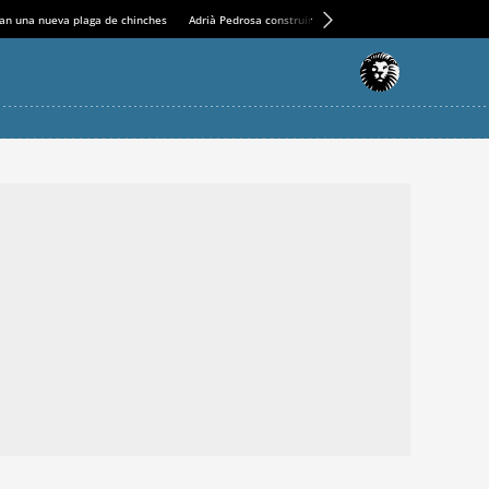
an una nueva plaga de chinches
Adrià Pedrosa construirá la nueva residencia en el Casin