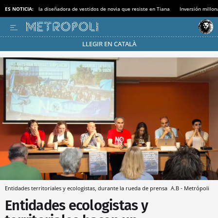
ES NOTICIA:
la diseñadora de vestidos de novia que resiste en Tiana
Inversión millon
LLEGIR EN CATALÀ
Pásate al MODO AHORRO
Entidades territoriales y ecologistas, durante la rueda de prensa
A.B - Metrópoli
Entidades ecologistas y