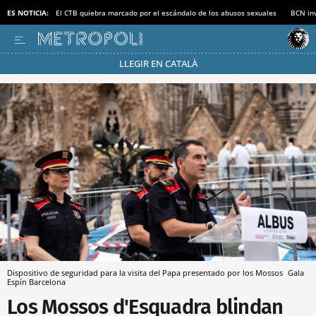
ES NOTICIA:
El CTB quiebra marcado por el escándalo de los abusos sexuales
BCN inv
LLEGIR EN CATALÀ
Pásate al MODO AHORRO
Dispositivo de seguridad para la visita del Papa presentado por los Mossos
Gala
Espín
Barcelona
Los Mossos d'Esquadra blindan