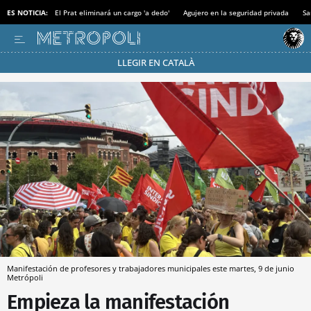
ES NOTICIA:
El Prat eliminará un cargo 'a dedo'
Agujero en la seguridad privada
Sa
LLEGIR EN CATALÀ
Pásate al MODO AHORRO
Manifestación de profesores y trabajadores municipales este martes, 9 de junio
Metrópoli
Empieza la manifestación