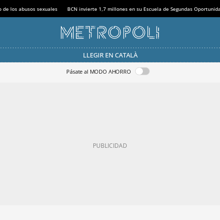
o de los abusos sexuales
BCN invierte 1,7 millones en su Escuela de Segundas Oportunid
LLEGIR EN CATALÀ
Pásate al MODO AHORRO