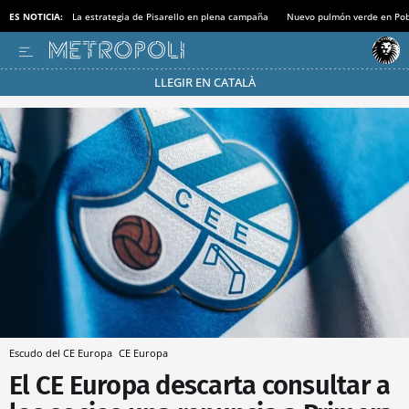
ES NOTICIA:
La estrategia de Pisarello en plena campaña
Nuevo pulmón verde en Po
LLEGIR EN CATALÀ
Pásate al MODO AHORRO
Escudo del CE Europa
CE Europa
El CE Europa descarta consultar a