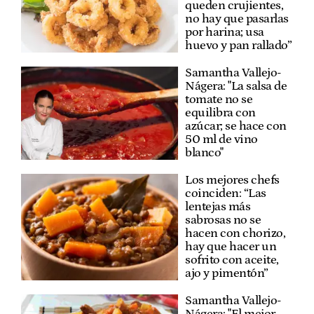
queden crujientes,
no hay que pasarlas
por harina; usa
huevo y pan rallado”
Samantha Vallejo-
Nágera: "La salsa de
tomate no se
equilibra con
azúcar; se hace con
50 ml de vino
blanco"
Los mejores chefs
coinciden: “Las
lentejas más
sabrosas no se
hacen con chorizo,
hay que hacer un
sofrito con aceite,
ajo y pimentón”
Samantha Vallejo-
Nágera: "El mejor