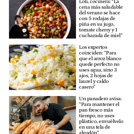
Loli, cocinera: “La
cena más saludable
del verano se hace
con 5 rodajas de
piña en su jugo,
tomate cherry y 1
cucharada de miel”
Los expertos
coinciden: “Para
que el arroz blanco
quede perfecto no
uses agua, sino 3
ajos, 2 hojas de
laurel y caldo
casero”
Un panadero avisa:
“Para mantener el
pan fresco más
tiempo, no uses
plástico, envuélvelo
en una tela de
algodón”