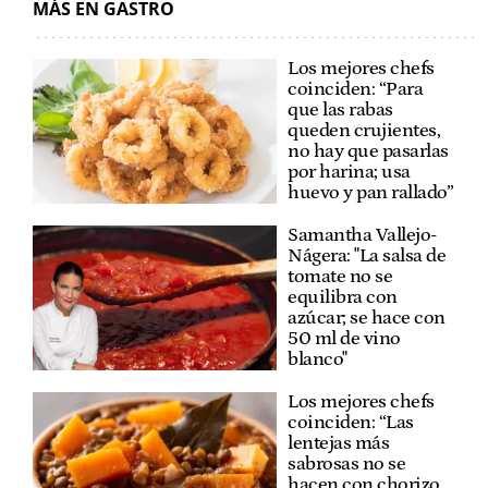
MÁS EN GASTRO
Los mejores chefs
coinciden: “Para
que las rabas
queden crujientes,
no hay que pasarlas
por harina; usa
huevo y pan rallado”
Samantha Vallejo-
Nágera: "La salsa de
tomate no se
equilibra con
azúcar; se hace con
50 ml de vino
blanco"
Los mejores chefs
coinciden: “Las
lentejas más
sabrosas no se
hacen con chorizo,