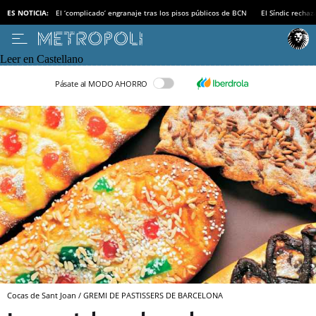
ES NOTICIA:
El ‘complicado’ engranaje tras los pisos públicos de BCN
El Síndic recha
Leer en Castellano
Pásate al MODO AHORRO
Cocas de Sant Joan / GREMI DE PASTISSERS DE BARCELONA