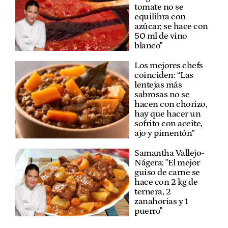
tomate no se
equilibra con
azúcar; se hace con
50 ml de vino
blanco"
Los mejores chefs
coinciden: “Las
lentejas más
sabrosas no se
hacen con chorizo,
hay que hacer un
sofrito con aceite,
ajo y pimentón”
Samantha Vallejo-
Nágera: "El mejor
guiso de carne se
hace con 2 kg de
ternera, 2
zanahorias y 1
puerro"