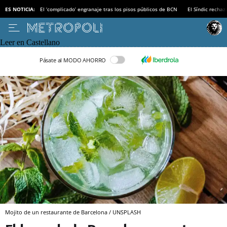
ES NOTICIA:
El ‘complicado’ engranaje tras los pisos públicos de BCN
El Síndic recha
Leer en Castellano
Pásate al MODO AHORRO
Mojito de un restaurante de Barcelona / UNSPLASH