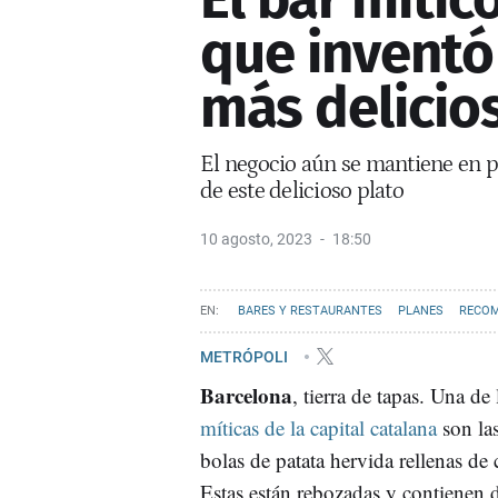
que inventó
más delicio
El negocio aún se mantiene en pi
de este delicioso plato
10 agosto, 2023
18:50
BARES Y RESTAURANTES
PLANES
RECOM
METRÓPOLI
Barcelona
, tierra de tapas. Una de
míticas de la capital catalana
son la
bolas de patata hervida rellenas de 
Estas están rebozadas y contienen d