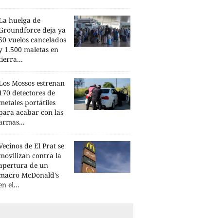
La huelga de
Groundforce deja ya
50 vuelos cancelados
y 1.500 maletas en
tierra...
Los Mossos estrenan
170 detectores de
metales portátiles
para acabar con las
armas...
Vecinos de El Prat se
movilizan contra la
apertura de un
macro McDonald's
en el...