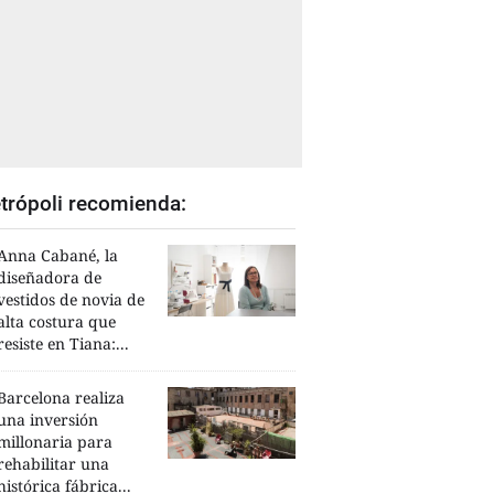
trópoli recomienda:
Anna Cabané, la
diseñadora de
vestidos de novia de
alta costura que
resiste en Tiana:...
Barcelona realiza
una inversión
millonaria para
rehabilitar una
histórica fábrica...