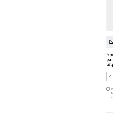
Apú
par
imp
D
M
c