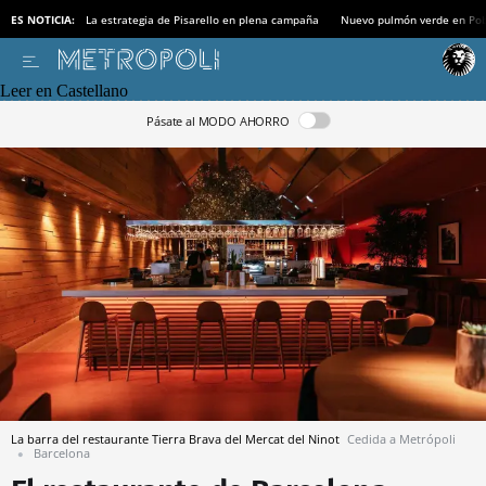
ES NOTICIA:
La estrategia de Pisarello en plena campaña
Nuevo pulmón verde en Po
Leer en Castellano
Pásate al MODO AHORRO
La barra del restaurante Tierra Brava del Mercat del Ninot
Cedida a Metrópoli
Barcelona