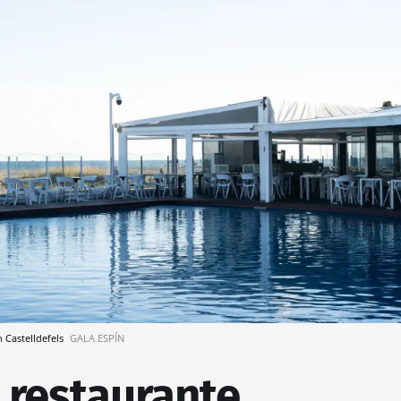
n Castelldefels
GALA ESPÍN
l restaurante