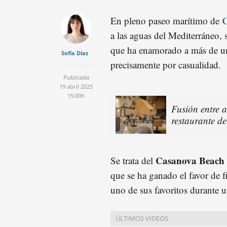
C
En pleno paseo marítimo de
a las aguas del Mediterráneo, 
que ha enamorado a más de un
Sofía Díaz
precisamente por casualidad.
Publicada
19 abril 2025
15:00h
Fusión entre al
restaurante 
Casanova Beach
Se trata del
que se ha ganado el favor de
uno de sus favoritos durante u