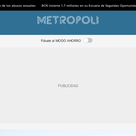
o de los abusos sexuales
BCN invierte 1,7 millones en su Escuela de Segundas Oportunid
Pásate al MODO AHORRO