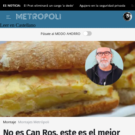
ES NOTICIA:
El Prat eliminará un cargo 'a dedo'
Agujero en la seguridad privada
Sa
Leer en Castellano
Pásate al MODO AHORRO
Montaje
Montajes Metrópoli
No es Can Ros, este es el mejor