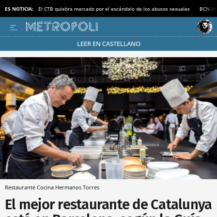
ES NOTICIA:
El CTB quiebra marcado por el escándalo de los abusos sexuales
BCN inv
LEER EN CASTELLANO
Pásate al MODO AHORRO
Restaurante Cocina Hermanos Torres
El mejor restaurante de Catalunya