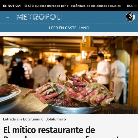
ES NOTICIA:
El CTB quiebra marcado por el escándalo de los abusos sexuales
BCN inv
LEER EN CASTELLANO
Pásate al MODO AHORRO
Entrada a la Botafumeiro
Botafumeiro
El mítico restaurante de