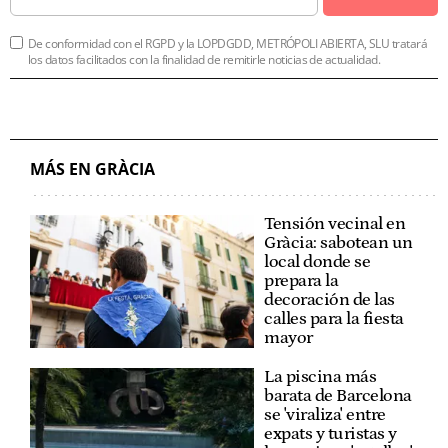
De conformidad con el RGPD y la LOPDGDD, METRÓPOLI ABIERTA, SLU tratará
los datos facilitados con la finalidad de remitirle noticias de actualidad.
MÁS EN GRÀCIA
Tensión vecinal en
Gràcia: sabotean un
local donde se
prepara la
decoración de las
calles para la fiesta
mayor
La piscina más
barata de Barcelona
se 'viraliza' entre
expats y turistas y