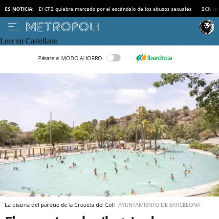
ES NOTICIA:
El CTB quiebra marcado por el escándalo de los abusos sexuales
BCN inv
Leer en Castellano
Pásate al MODO AHORRO
La piscina del parque de la Creueta del Coll
AYUNTAMIENTO DE BARCELONA