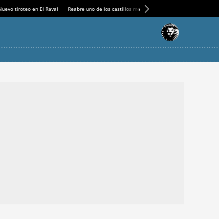
Nuevo tiroteo en El Raval
Reabre uno de los castillos medievales más espectaculares