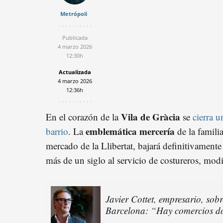
Metrópoli
Publicada
4 marzo 2026
12:30h
Actualizada
4 marzo 2026
12:36h
Vila de Gràcia
En el corazón de la
se
cierra u
emblemática mercería
barrio
. La
de la famili
mercado de la Llibertat, bajará definitivamente 
más de un siglo al servicio de costureros, mod
Javier Cottet, empresario, sob
Barcelona: “Hay comercios do