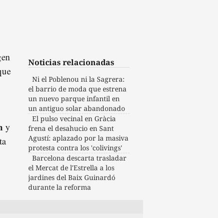
gen
Noticias relacionadas
 que
Ni el Poblenou ni la Sagrera:
el barrio de moda que estrena
un nuevo parque infantil en
un antiguo solar abandonado
El pulso vecinal en Gràcia
n
y
frena el desahucio en Sant
Agustí: aplazado por la masiva
ta
protesta contra los 'colivings'
Barcelona descarta trasladar
el Mercat de l'Estrella a los
jardines del Baix Guinardó
durante la reforma