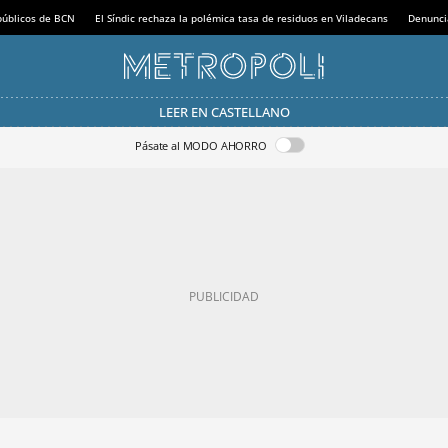
 públicos de BCN
El Síndic rechaza la polémica tasa de residuos en Viladecans
Denunci
LEER EN CASTELLANO
Pásate al MODO AHORRO