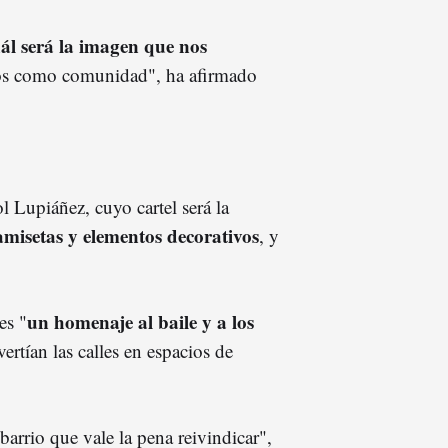
ál será la imagen que nos
mos como comunidad", ha afirmado
l Lupiáñez, cuyo cartel será la
amisetas y elementos decorativos
, y
un homenaje al baile y a los
es "
ertían las calles en espacios de
 barrio que vale la pena reivindicar",