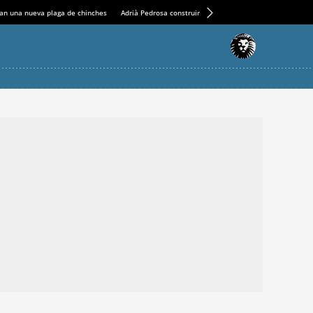
an una nueva plaga de chinches
Adrià Pedrosa construirá la nueva residencia en el Casin