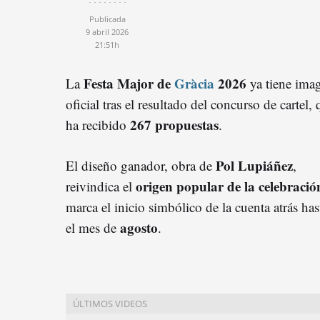
Publicada
9 abril 2026
21:51h
Festa Major de
Gràcia
2026
La
ya tiene ima
oficial tras el resultado del concurso de cartel,
267 propuestas
ha recibido
.
Pol Lupiáñez
El diseño ganador, obra de
,
origen popular de la celebració
reivindica el
marca el inicio simbólico de la cuenta atrás has
agosto
el mes de
.