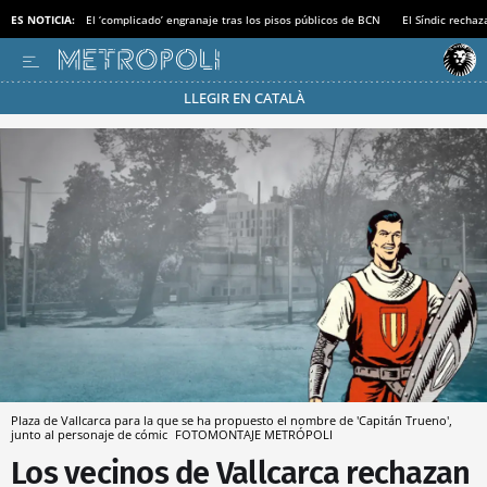
ES NOTICIA:
El ‘complicado’ engranaje tras los pisos públicos de BCN
El Síndic recha
LLEGIR EN CATALÀ
Pásate al MODO AHORRO
Plaza de Vallcarca para la que se ha propuesto el nombre de 'Capitán Trueno',
junto al personaje de cómic
FOTOMONTAJE METRÓPOLI
Los vecinos de Vallcarca rechazan